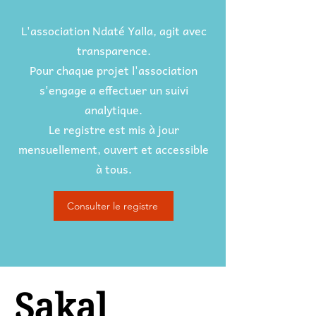
L'association Ndaté Yalla, agit avec
transparence.
Pour chaque projet l'association
s'engage a effectuer un suivi
analytique.
Le registre est mis à jour
mensuellement, ouvert et accessible
à tous.
Consulter le registre
Sakal