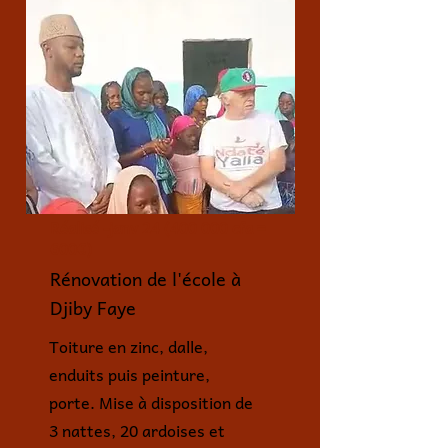
Réalisé -janv
24 (400 000
cfa =
600€)
Rénovation de l'école à
Djiby Faye
Toiture en zinc, dalle,
enduits puis peinture,
porte. Mise à disposition de
3 nattes, 20 ardoises et