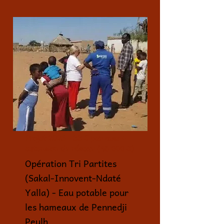
Projet 2025 - 33 € par case +
extension du réseau (48 000 €)
Opération Tri Partites
(Sakal-Innovent-Ndaté
Yalla) - Eau potable pour
les hameaux de Pennedji
Peulh