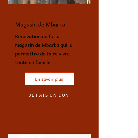
Réalisé - janv. 24 - 6 500cfa
(100€)
Magasin de Mbarka
Rénovation du futur
magasin de Mbarka qui lui
permettra de faire vivre
toute sa famille
En savoir plus
JE FAIS UN DON