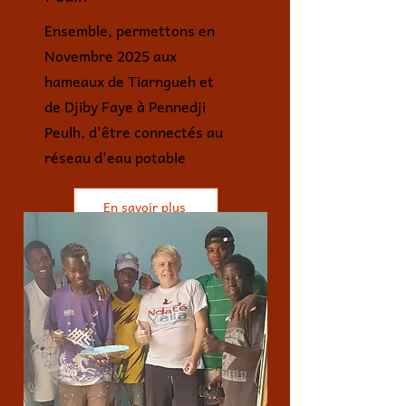
Ensemble, permettons en
Novembre 2025 aux
hameaux de Tiarngueh et
de Djiby Faye à Pennedji
Peulh, d'être connectés au
réseau d'eau potable
En savoir plus
JE FAIS UN DON