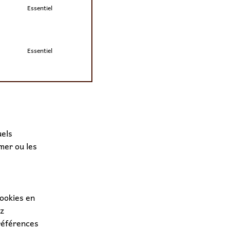
Essentiel
Essentiel
uels
mer ou les
cookies en
ez
références