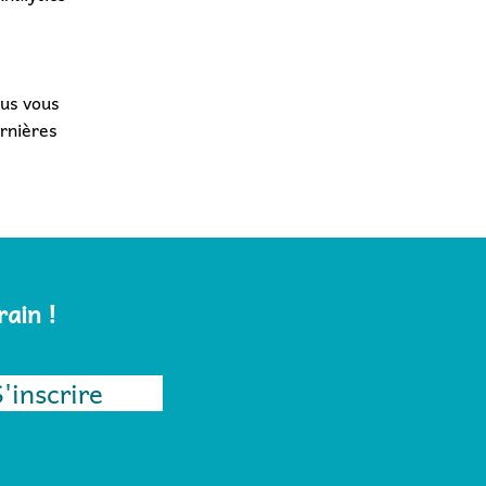
ous vous
rnières
rain !
S'inscrire