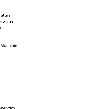
futurs
ertaines
er
 Aide » de
Analytics