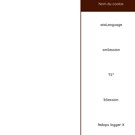
Nom du cookie
wixLanguage
smSession
TS*
bSession
fedops.logger.X