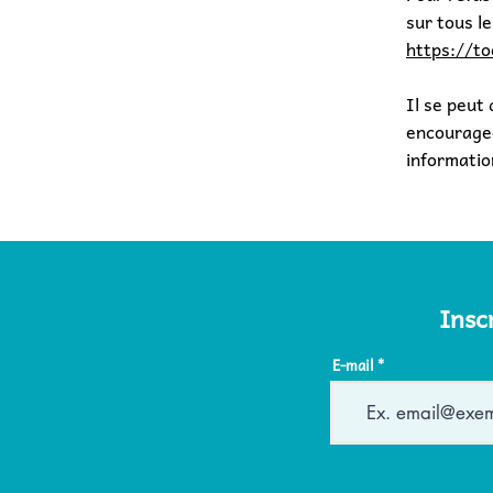
sur tous l
https://to
Il se peut
encourageo
informatio
Insc
E-mail