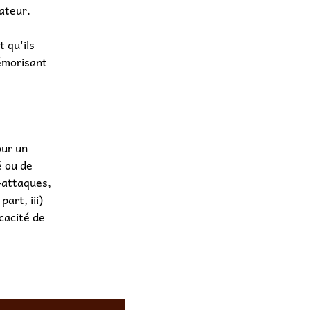
sateur.
 qu'ils
mémorisant
our un
é ou de
r-attaques,
art, iii)
cacité de