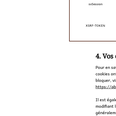
svSession
XSRF-TOKEN
4. Vos 
Pour en sa
cookies on
bloquer, vi
https://ab
Il est éga
modifiant 
généraleme