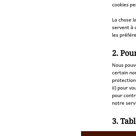
cookies pe
La chose l
servent à 
les préfér
2. Pou
Nous pouvo
certain no
protection 
ii) pour vo
pour contr
notre servi
3. Tab