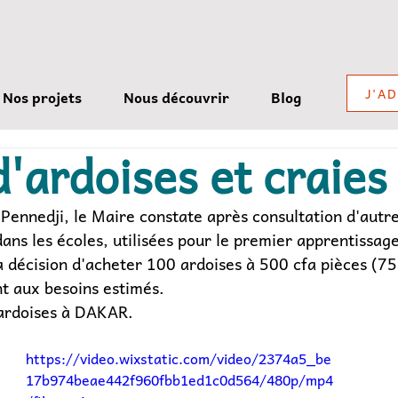
J'A
Nos projets
Nous découvrir
Blog
'ardoises et craies
 Pennedji, le Maire constate après consultation d'autre
ns les écoles, utilisées pour le premier apprentissage 
 décision d'acheter 100 ardoises à 500 cfa pièces (75 
t aux besoins estimés.
s ardoises à DAKAR.
https://video.wixstatic.com/video/2374a5_be
17b974beae442f960fbb1ed1c0d564/480p/mp4